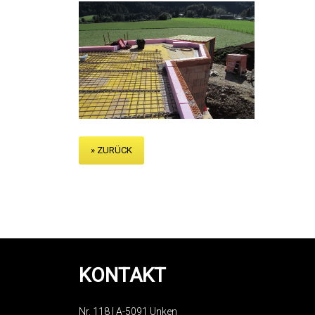
» ZURÜCK
KONTAKT
Nr. 118 | A-5091 Unken