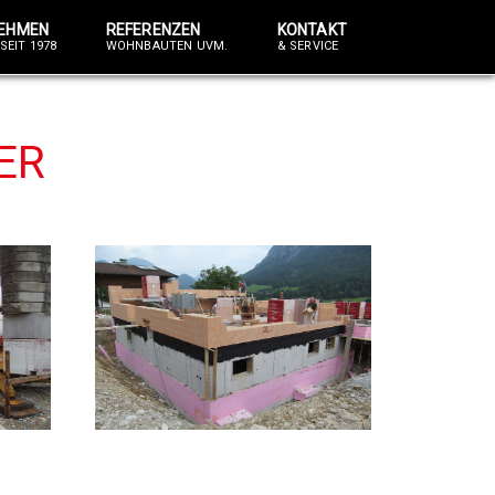
EHMEN
REFERENZEN
KONTAKT
SEIT 1978
WOHNBAUTEN UVM.
& SERVICE
ER