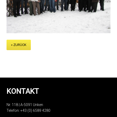
» ZURÜCK
KONTAKT
Nr. 118 | A-5091 Unken
Telefon:
+43 (0) 6589 4280