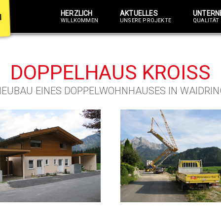
HERZLICH
AKTUELLES
UNTERN
WILLKOMMEN
UNSERE PROJEKTE
QUALITÄT 
DOPPELHAUS KROISS
NEUBAU EINES DOPPELWOHNHAUSES IN WAIDRIN