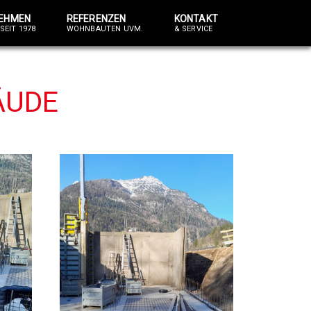
EHMEN
REFERENZEN
KONTAKT
SEIT 1978
WOHNBAUTEN UVM.
& SERVICE
ÄUDE